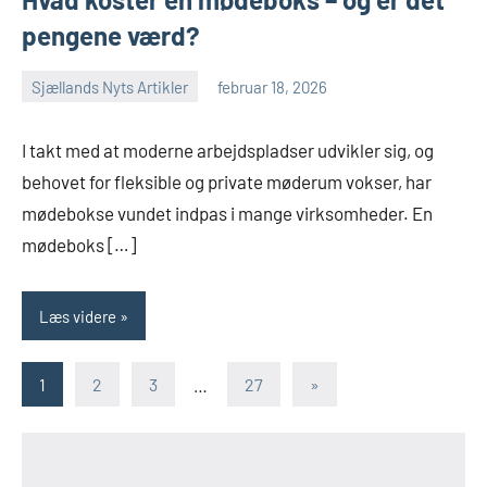
pengene værd?
Sjællands Nyts Artikler
februar 18, 2026
I takt med at moderne arbejdspladser udvikler sig, og
behovet for fleksible og private møderum vokser, har
mødebokse vundet indpas i mange virksomheder. En
mødeboks […]
Læs videre
Indlægsinddeling
Næste
1
2
3
…
27
»
indlæg