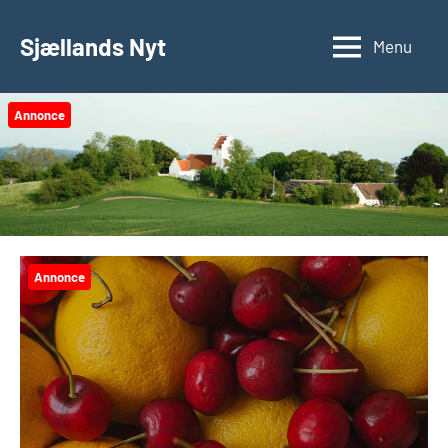
Videre
til
Sjællands Nyt
Menu
indhold
Annonce
Annonce