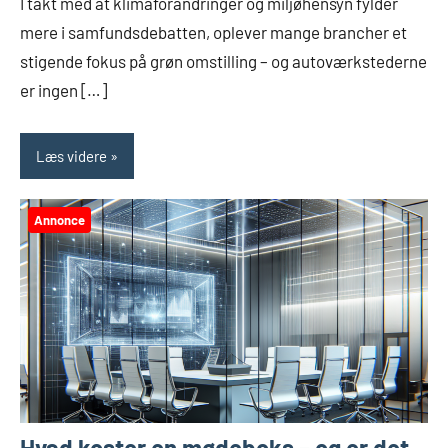
I takt med at klimaforandringer og miljøhensyn fylder
mere i samfundsdebatten, oplever mange brancher et
stigende fokus på grøn omstilling – og autoværkstederne
er ingen […]
Læs videre
Annonce
Hvad koster en mødeboks – og er det