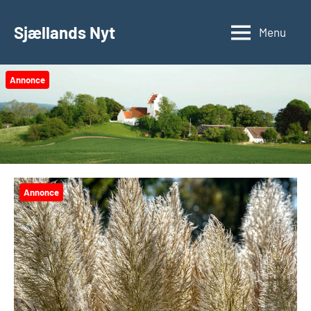
Videre
til
Sjællands Nyt
Menu
indhold
Annonce
Annonce