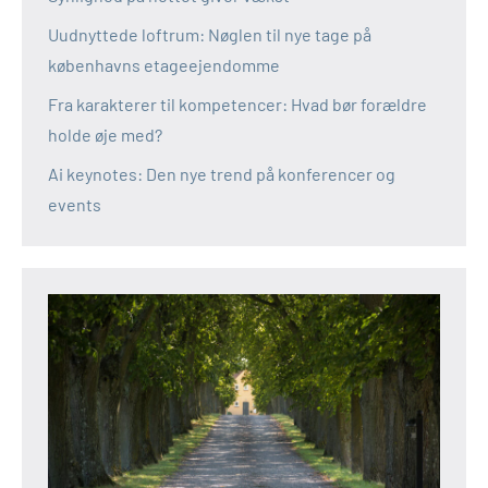
Uudnyttede loftrum: Nøglen til nye tage på
københavns etageejendomme
Fra karakterer til kompetencer: Hvad bør forældre
holde øje med?
Ai keynotes: Den nye trend på konferencer og
events