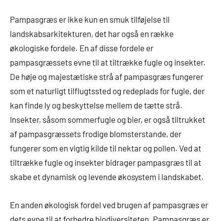
Pampasgræs er ikke kun en smuk tilføjelse til
landskabsarkitekturen, det har også en række
økologiske fordele. En af disse fordele er
pampasgræssets evne til at tiltrække fugle og insekter.
De høje og majestætiske strå af pampasgræs fungerer
som et naturligt tilflugtssted og redeplads for fugle, der
kan finde ly og beskyttelse mellem de tætte strå.
Insekter, såsom sommerfugle og bier, er også tiltrukket
af pampasgræssets frodige blomsterstande, der
fungerer som en vigtig kilde til nektar og pollen. Ved at
tiltrække fugle og insekter bidrager pampasgræs til at
skabe et dynamisk og levende økosystem i landskabet.
En anden økologisk fordel ved brugen af pampasgræs er
dets evne til at forbedre biodiversiteten. Pampasgræs er