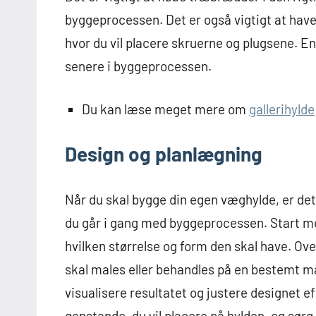
byggeprocessen. Det er også vigtigt at have 
hvor du vil placere skruerne og plugsene. E
senere i byggeprocessen.
Du kan læse meget mere om
gallerihylde
Design og planlægning
Når du skal bygge din egen væghylde, er det
du går i gang med byggeprocessen. Start me
hvilken størrelse og form den skal have. Ove
skal males eller behandles på en bestemt må
visualisere resultatet og justere designet e
genstande, du vil placere på hylden, og sørg