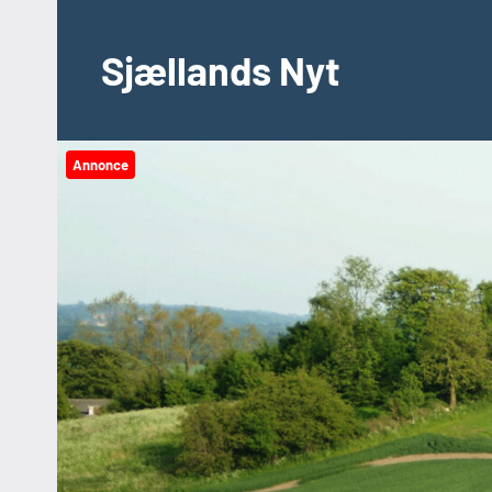
Videre
til
Sjællands Nyt
indhold
Annonce