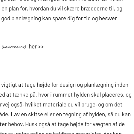
en plan for, hvordan du vil skære brædderne til, og
n god planlægning kan spare dig for tid og besvær
her >>
 vigtigt at tage højde for design og planlægning inden
d at tænke på, hvor i rummet hylden skal placeres, og
rvej også, hvilket materiale du vil bruge, og om det
de. Lav en skitse eller en tegning af hylden, så du kan
fter behov. Husk også at tage højde for vægten af de
 for at vælge solide og holdbare materialer, der kan