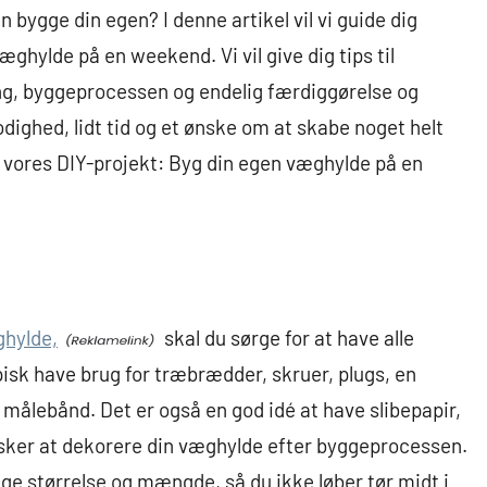
 bygge din egen? I denne artikel vil vi guide dig
ylde på en weekend. Vi vil give dig tips til
ng, byggeprocessen og endelig færdiggørelse og
odighed, lidt tid og et ønske om at skabe noget helt
 vores DIY-projekt: Byg din egen væghylde på en
ghylde,
skal du sørge for at have alle
pisk have brug for træbrædder, skruer, plugs, en
 målebånd. Det er også en god idé at have slibepapir,
ønsker at dekorere din væghylde efter byggeprocessen.
ige størrelse og mængde, så du ikke løber tør midt i