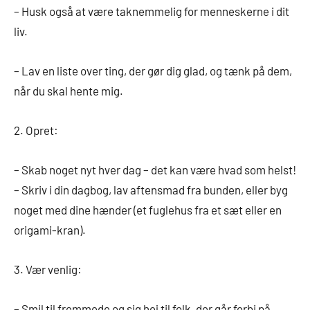
– Husk også at være taknemmelig for menneskerne i dit
liv.
– Lav en liste over ting, der gør dig glad, og tænk på dem,
når du skal hente mig.
2. Opret:
– Skab noget nyt hver dag – det kan være hvad som helst!
– Skriv i din dagbog, lav aftensmad fra bunden, eller byg
noget med dine hænder (et fuglehus fra et sæt eller en
origami-kran).
3. Vær venlig:
– Smil til fremmede og sig hej til folk, der går forbi på