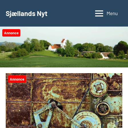
Videre
til
Sjællands Nyt
Menu
indhold
Annonce
Annonce