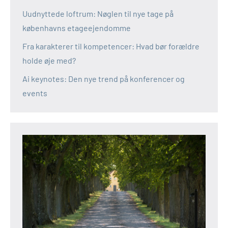
Uudnyttede loftrum: Nøglen til nye tage på
københavns etageejendomme
Fra karakterer til kompetencer: Hvad bør forældre
holde øje med?
Ai keynotes: Den nye trend på konferencer og
events