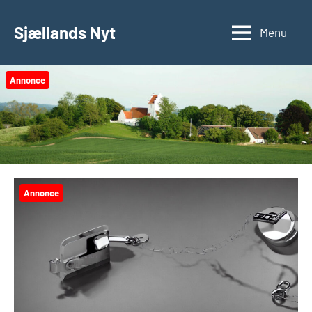
Videre
til
Sjællands Nyt
Menu
indhold
Annonce
Annonce