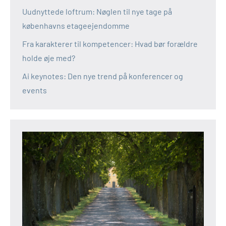
Uudnyttede loftrum: Nøglen til nye tage på
københavns etageejendomme
Fra karakterer til kompetencer: Hvad bør forældre
holde øje med?
Ai keynotes: Den nye trend på konferencer og
events