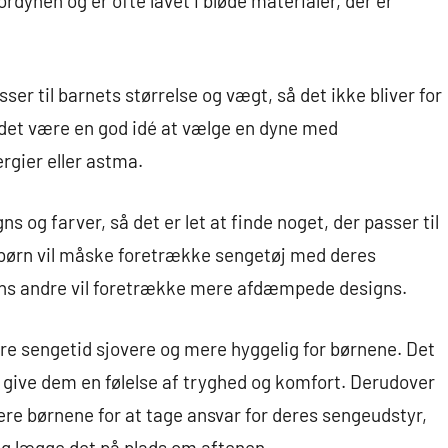
rdynen og er ofte lavet i bløde materialer, der er
sser til barnets størrelse og vægt, så det ikke bliver for
 det være en god idé at vælge en dyne med
ergier eller astma.
s og farver, så det er let at finde noget, der passer til
e børn vil måske foretrække sengetøj med deres
 mens andre vil foretrække mere afdæmpede designs.
re sengetid sjovere og mere hyggelig for børnene. Det
og give dem en følelse af tryghed og komfort. Derudover
re børnene for at tage ansvar for deres sengeudstyr,
g lægge det på plads om aftenen.