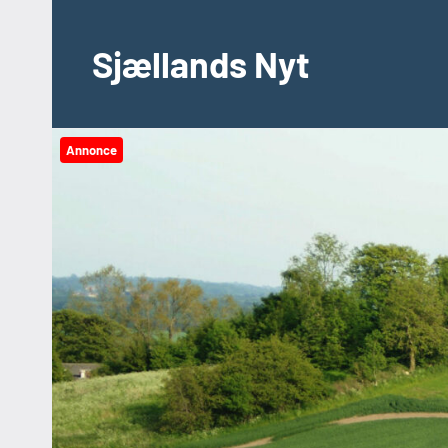
Videre
til
Sjællands Nyt
indhold
Annonce