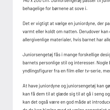
140 x 200 cm. Juniorsengetøj passer til junio
behagelige for børnene at sove i.
Det er vigtigt at vælge en juniordyne, der pa
varmt eller koldt om natten. Derudover kan
allergivenlige materialer, hvis barnet har all
Juniorsengetøj fås i mange forskellige design
barnets personlige stil og interesser. Nogl
yndlingsfigurer fra en film eller tv-serie,
At have juniordyne og juniorsengetøj kan gø
kan få dem til at glæde sig til at gå i seng 
kan det også være en god måde at introduce
da de kan hjælpe med at vælge sengetøjet o