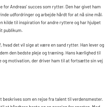
e for Andreas’ succes som rytter. Den har givet ham
inde udfordringer og arbejde hårdt for at nå sine mål.
kilde til inspiration for andre ryttere og har hjulpet
it publikum.
, hvad det vil sige at være en sand rytter. Han lever og
e dem den bedste pleje og træning. Hans kærlighed til
e og motivation, der driver ham til at fortsætte sin vej
t beskrives som en rejse fra talent til verdensmester.
e til at håndtere heste og en passion for sporten. Med