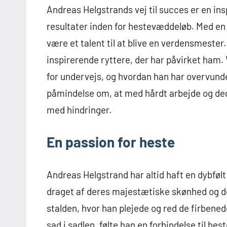
Andreas Helgstrands vej til succes er en in
resultater inden for hestevæddeløb. Med en 
være et talent til at blive en verdensmester
inspirerende ryttere, der har påvirket ham. 
for undervejs, og hvordan han har overvund
påmindelse om, at med hårdt arbejde og ded
med hindringer.
En passion for heste
Andreas Helgstrand har altid haft en dybfølt 
draget af deres majestætiske skønhed og de
stalden, hvor han plejede og red de firben
sad i sadlen, følte han en forbindelse til he