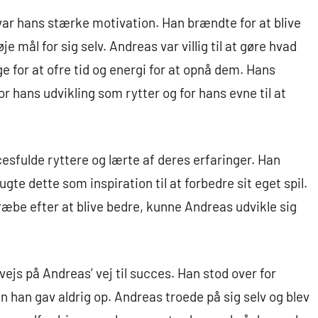
 var hans stærke motivation. Han brændte for at blive
e mål for sig selv. Andreas var villig til at gøre hvad
ge for at ofre tid og energi for at opnå dem. Hans
r hans udvikling som rytter og for hans evne til at
esfulde ryttere og lærte af deres erfaringer. Han
te dette som inspiration til at forbedre sit eget spil.
ræbe efter at blive bedre, kunne Andreas udvikle sig
vejs på Andreas’ vej til succes. Han stod over for
 han gav aldrig op. Andreas troede på sig selv og blev