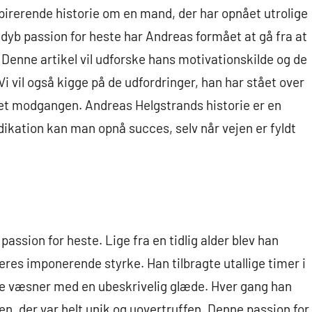
spirerende historie om en mand, der har opnået utrolige
dyb passion for heste har Andreas formået at gå fra at
. Denne artikel vil udforske hans motivationskilde og de
Vi vil også kigge på de udfordringer, han har stået over
et modgangen. Andreas Helgstrands historie er en
ikation kan man opnå succes, selv når vejen er fyldt
passion for heste. Lige fra en tidlig alder blev han
res imponerende styrke. Han tilbragte utallige timer i
ede væsner med en ubeskrivelig glæde. Hver gang han
sten, der var helt unik og uovertruffen. Denne passion for