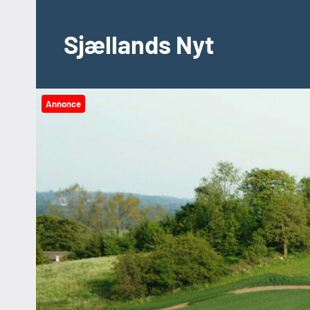
Videre
til
Sjællands Nyt
indhold
Annonce