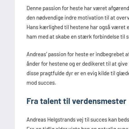
Denne passion for heste har været afgørend
den nødvendige indre motivation til at overv
Hans kærlighed til hestene har også været en 
ham med at skabe en stærk forbindelse til s
Andreas’ passion for heste er indbegrebet af
ånder for hestene og er dedikeret til at giv
disse pragtfulde dyr er en evig kilde til glæd
mod succes.
Fra talent til verdensmester
Andreas Helgstrands vej til succes kan beds
Fra en tidlig alder viste han en naturlig evn