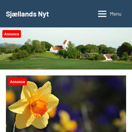
Videre
til
Sjællands Nyt
Menu
indhold
Annonce
Annonce