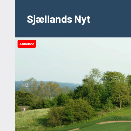
Videre
til
Sjællands Nyt
indhold
Annonce