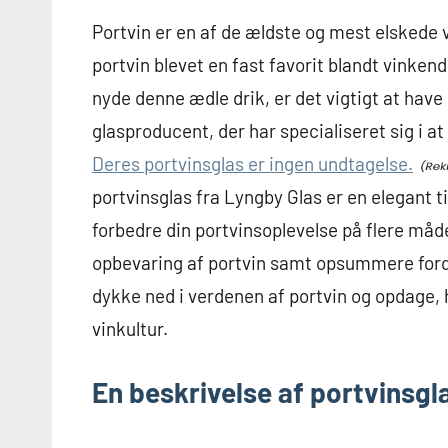
Portvin er en af ​​de ældste og mest elskede
portvin blevet en fast favorit blandt vinken
nyde denne ædle drik, er det vigtigt at have
glasproducent, der har specialiseret sig i at
Deres portvinsglas er ingen undtagelse.
portvinsglas fra Lyngby Glas er en elegant ti
forbedre din portvinsoplevelse på flere måder
opbevaring af portvin samt opsummere forde
dykke ned i verdenen af ​​portvin og opdage
vinkultur.
En beskrivelse af portvinsgl