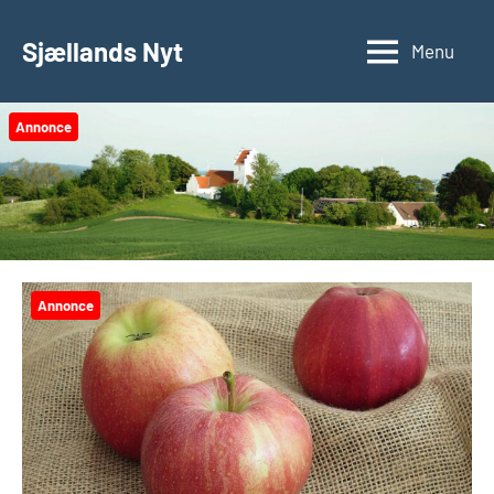
Videre
til
Sjællands Nyt
Menu
indhold
Annonce
Annonce