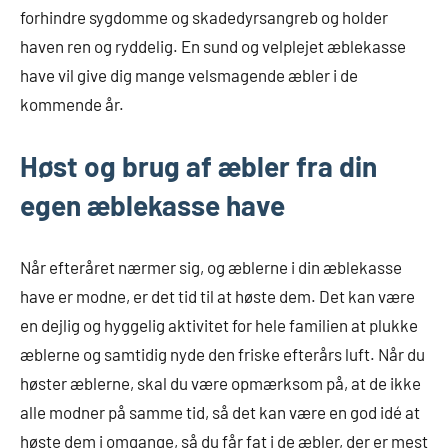
forhindre sygdomme og skadedyrsangreb og holder
haven ren og ryddelig. En sund og velplejet æblekasse
have vil give dig mange velsmagende æbler i de
kommende år.
Høst og brug af æbler fra din
egen æblekasse have
Når efteråret nærmer sig, og æblerne i din æblekasse
have er modne, er det tid til at høste dem. Det kan være
en dejlig og hyggelig aktivitet for hele familien at plukke
æblerne og samtidig nyde den friske efterårs luft. Når du
høster æblerne, skal du være opmærksom på, at de ikke
alle modner på samme tid, så det kan være en god idé at
høste dem i omgange, så du får fat i de æbler, der er mest