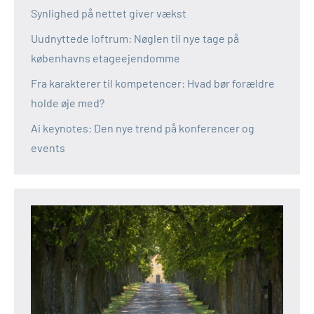
Synlighed på nettet giver vækst
Uudnyttede loftrum: Nøglen til nye tage på
københavns etageejendomme
Fra karakterer til kompetencer: Hvad bør forældre
holde øje med?
Ai keynotes: Den nye trend på konferencer og
events