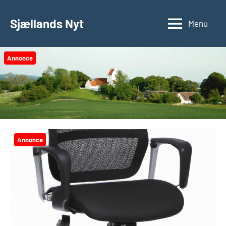
Videre
til
Sjællands Nyt
Menu
indhold
Annonce
Annonce