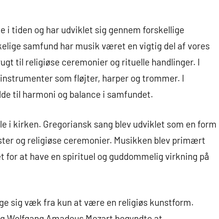
e i tiden og har udviklet sig gennem forskellige
kelige samfund har musik været en vigtig del af vores
gt til religiøse ceremonier og rituelle handlinger. I
kinstrumenter som fløjter, harper og trommer. I
de til harmoni og balance i samfundet.
lle i kirken. Gregoriansk sang blev udviklet som en form
ester og religiøse ceremonier. Musikken blev primært
t for at have en spirituel og guddommelig virkning på
 sig væk fra kun at være en religiøs kunstform.
g Wolfgang Amadeus Mozart begyndte at