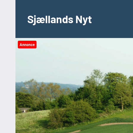
Videre
til
Sjællands Nyt
indhold
Annonce