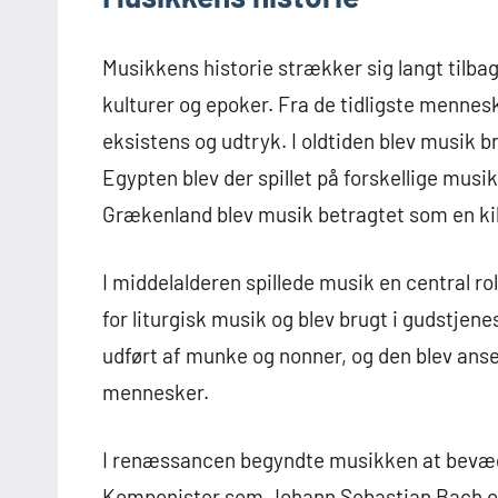
Musikkens historie strækker sig langt tilbag
kulturer og epoker. Fra de tidligste mennes
eksistens og udtryk. I oldtiden blev musik bru
Egypten blev der spillet på forskellige musi
Grækenland blev musik betragtet som en kil
I middelalderen spillede musik en central ro
for liturgisk musik og blev brugt i gudstjen
udført af munke og nonner, og den blev anse
mennesker.
I renæssancen begyndte musikken at bevæge
Komponister som Johann Sebastian Bach o