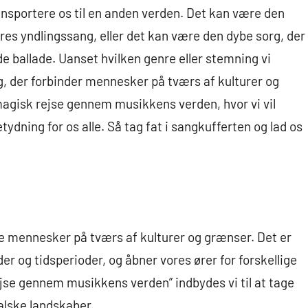
ransportere os til en anden verden. Det kan være den
 vores yndlingssang, eller det kan være den dybe sorg, der
 ballade. Uanset hvilken genre eller stemning vi
g, der forbinder mennesker på tværs af kulturer og
 magisk rejse gennem musikkens verden, hvor vi vil
ydning for os alle. Så tag fat i sangkufferten og lad os
de mennesker på tværs af kulturer og grænser. Det er
der og tidsperioder, og åbner vores ører for forskellige
ejse gennem musikkens verden” indbydes vi til at tage
alske landskaber.