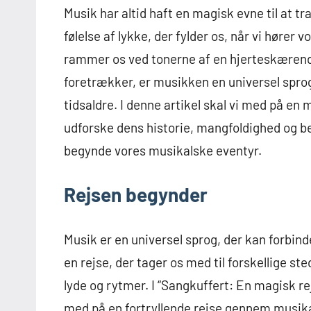
Musik har altid haft en magisk evne til at t
følelse af lykke, der fylder os, når vi hører
rammer os ved tonerne af en hjerteskærende
foretrækker, er musikken en universel spro
tidsaldre. I denne artikel skal vi med på en
udforske dens historie, mangfoldighed og bet
begynde vores musikalske eventyr.
Rejsen begynder
Musik er en universel sprog, der kan forbin
en rejse, der tager os med til forskellige ste
lyde og rytmer. I “Sangkuffert: En magisk r
med på en fortryllende rejse gennem musik