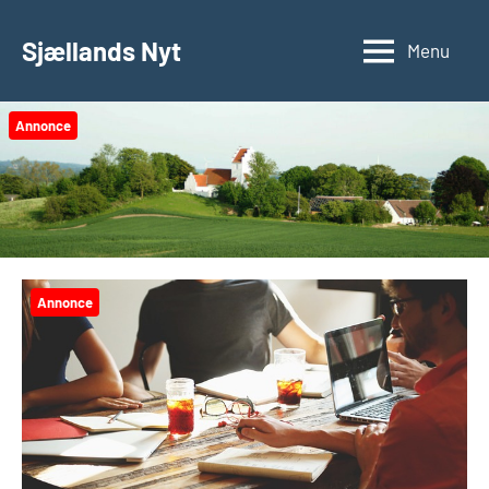
Videre
til
Sjællands Nyt
Menu
indhold
Annonce
Annonce