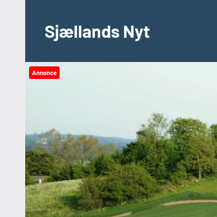
Videre
til
Sjællands Nyt
indhold
Annonce