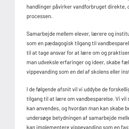
handlinger påvirker vandforbruget direkte, 
processen.
Samarbejde mellem elever, lærere og instit
som en pædagogisk tilgang til vandbesparels
til at tage ansvar for at lære om og prakti
man udveksle erfaringer og ideer, skabe fæl
vippevanding som en del af skolens eller ins
I de følgende afsnit vil vi uddybe de forsk
tilgang til at lære om vandbesparelse. Vi v
kan anvendes, og hvordan man kan skabe be
undersøge betydningen af samarbejde melle
kan implementere vippevanding som en fast d