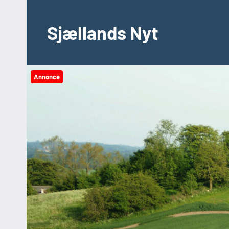
Videre
til
Sjællands Nyt
indhold
Annonce