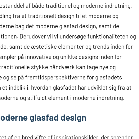
estanddel af både traditionel og moderne indretning.
ling fra et traditionelt design til et moderne og
kilderne bag det moderne glasfad design, samt de
ktionen. Derudover vil vi undersøge funktionaliteten og
de, samt de æstetiske elementer og trends inden for
sempler på innovative og unikke designs inden for
 traditionelle stykke håndværk kan tage nye og
re og se på fremtidsperspektiverne for glasfadets
t indblik i, hvordan glasfadet har udviklet sig fra at
 moderne og stilfuldt element i moderne indretning.
 moderne glasfad design
et af en bred vifte af inspirationskilder, der spænder