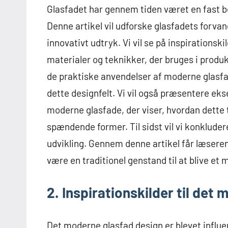
Glasfadet har gennem tiden været en fast b
Denne artikel vil udforske glasfadets forvand
innovativt udtryk. Vi vil se på inspirations
materialer og teknikker, der bruges i produ
de praktiske anvendelser af moderne glasfa
dette designfelt. Vi vil også præsentere ek
moderne glasfade, der viser, hvordan dette
spændende former. Til sidst vil vi konklude
udvikling. Gennem denne artikel får læseren e
være en traditionel genstand til at blive et
2. Inspirationskilder til det
Det moderne glasfad design er blevet influer