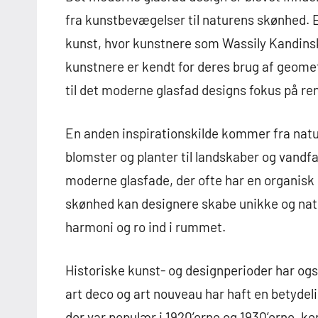
fra kunstbevægelser til naturens skønhed. E
kunst, hvor kunstnere som Wassily Kandinsky 
kunstnere er kendt for deres brug af geometr
til det moderne glasfad designs fokus på ren
En anden inspirationskilde kommer fra nature
blomster og planter til landskaber og vandfa
moderne glasfade, der ofte har en organisk
skønhed kan designere skabe unikke og natur
harmoni og ro ind i rummet.
Historiske kunst- og designperioder har ogs
art deco og art nouveau har haft en betydeli
der var populær i 1920’erne og 1930’erne, 