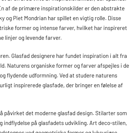
n af de primære inspirationskilder er den abstrakte
og Piet Mondrian har spillet en vigtig rolle. Disse
iske former og intense farver, hvilket har inspireret
e linjer og levende farver.
n. Glasfad designere har fundet inspiration i alt fra
ld. Naturens organiske former og farver afspejles i de
 og flydende udformning. Ved at studere naturens
ligt inspirerede glasfade, der bringer en følelse af
å påvirket det moderne glasfad design. Stilarter som
g indflydelse på glasfadets udvikling. Art deco-stilen,
kendetegnes ved geometriske former og luksuriøse