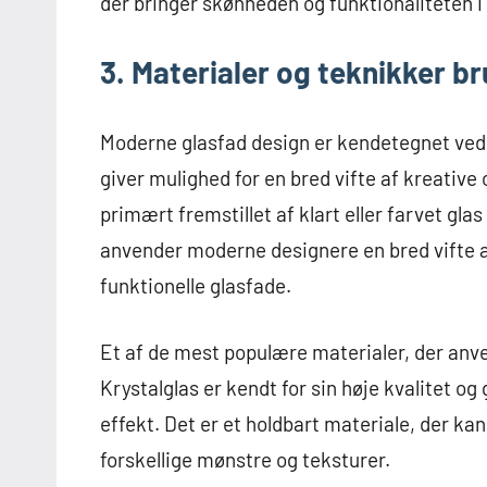
der bringer skønheden og funktionaliteten i gl
3. Materialer og teknikker b
Moderne glasfad design er kendetegnet ved b
giver mulighed for en bred vifte af kreative 
primært fremstillet af klart eller farvet gl
anvender moderne designere en bred vifte a
funktionelle glasfade.
Et af de mest populære materialer, der anve
Krystalglas er kendt for sin høje kvalitet o
effekt. Det er et holdbart materiale, der k
forskellige mønstre og teksturer.