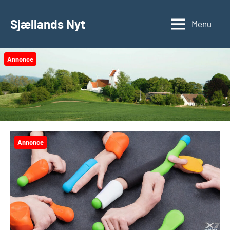
Videre
til
Sjællands Nyt
Menu
indhold
Annonce
Annonce