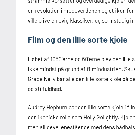
stramme korsetter og overdådige kjoler, der 
en revolution i modeverdenen og et ikon for
ville blive en evig klassiker, og som stadig 
Film og den lille sorte kjole
I løbet af 1950’erne og 60’erne blev den lille 
ikke mindst på grund af filmindustrien. Sku
Grace Kelly bar alle den lille sorte kjole på 
og stilfuldhed.
Audrey Hepburn bar den lille sorte kjole i fil
den ikoniske rolle som Holly Golightly. Kjol
men alligevel enestående med dens bådhals