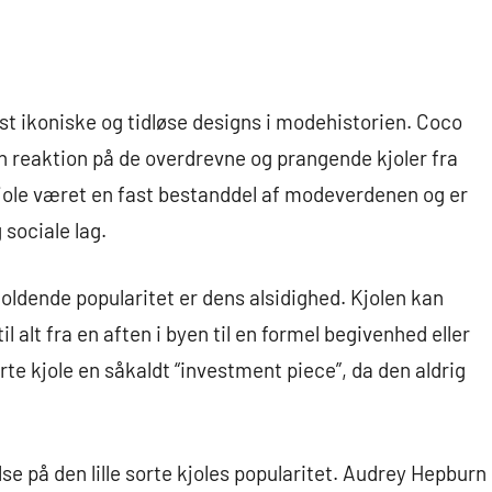
mest ikoniske og tidløse designs i modehistorien. Coco
n reaktion på de overdrevne og prangende kjoler fra
e kjole været en fast bestanddel af modeverdenen og er
g sociale lag.
dholdende popularitet er dens alsidighed. Kjolen kan
l alt fra en aften i byen til en formel begivenhed eller
rte kjole en såkaldt “investment piece”, da den aldrig
se på den lille sorte kjoles popularitet. Audrey Hepburn