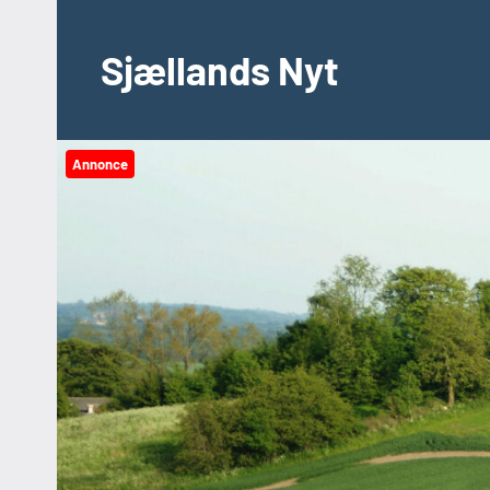
Videre
til
Sjællands Nyt
indhold
Annonce