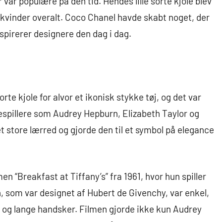
var populære på den tid. Hendes lille sorte kjole blev
 kvinder overalt. Coco Chanel havde skabt noget, der
inspirerer designere den dag i dag.
sorte kjole for alvor et ikonisk stykke tøj, og det var
espillere som Audrey Hepburn, Elizabeth Taylor og
det store lærred og gjorde den til et symbol på elegance
men “Breakfast at Tiffany’s” fra 1961, hvor hun spiller
en, som var designet af Hubert de Givenchy, var enkel,
 og lange handsker. Filmen gjorde ikke kun Audrey