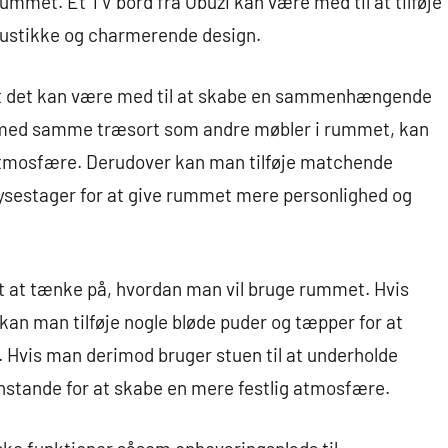
ummet. Et TV bord fra Obuzi kan være med til at tilføje
s rustikke og charmerende design.
, at det kan være med til at skabe en sammenhængende
rd med samme træsort som andre møbler i rummet, kan
tmosfære. Derudover kan man tilføje matchende
 lysestager for at give rummet mere personlighed og
gt at tænke på, hvordan man vil bruge rummet. Hvis
 kan man tilføje nogle bløde puder og tæpper for at
 Hvis man derimod bruger stuen til at underholde
enstande for at skabe en mere festlig atmosfære.