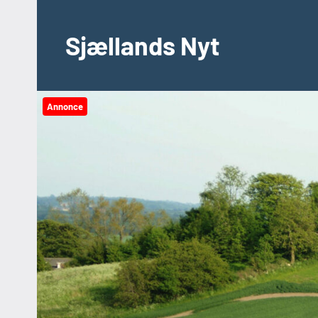
Videre
til
Sjællands Nyt
indhold
Annonce