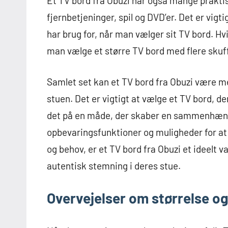
Et TV bord fra Obuzi har også mange prakti
fjernbetjeninger, spil og DVD’er. Det er vi
har brug for, når man vælger sit TV bord. H
man vælge et større TV bord med flere skuff
Samlet set kan et TV bord fra Obuzi være m
stuen. Det er vigtigt at vælge et TV bord, de
det på en måde, der skaber en sammenhæng
opbevaringsfunktioner og muligheder for at
og behov, er et TV bord fra Obuzi et ideelt 
autentisk stemning i deres stue.
Overvejelser om størrelse og