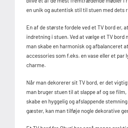
blive et af de mest fremtrædende møbler i r
en unik og autentisk stil til stuen med det
En af de største fordele ved et TV bord er
indretning i stuen. Ved at vælge et TV bo
man skabe en harmonisk og afbalanceret a
accessories som f.eks. en vase eller et par
charme.
Når man dekorerer sit TV bord, er det vigti
man bruger stuen til at slappe af og se film,
skabe en hyggelig og afslappende stemning.
gæster, kan man tilføje nogle dekorative g