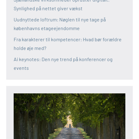
Synlighed på nettet giver vækst
Uudnyttede loftrum: Nøglen til nye tage på
københavns etageejendomme
Fra karakterer til kompetencer: Hvad bør forældre
holde øje med?
Ai keynotes: Den nye trend på konferencer og
events