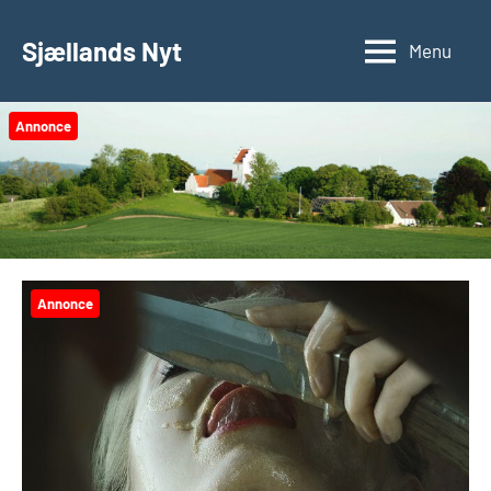
Videre
til
Sjællands Nyt
Menu
indhold
Annonce
Annonce