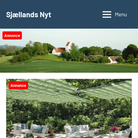
Videre
til
Sjællands Nyt
Menu
indhold
Annonce
Annonce