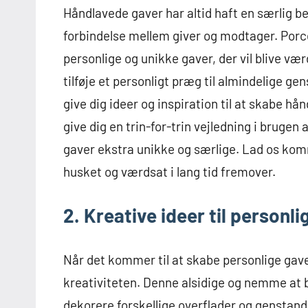
Håndlavede gaver har altid haft en særlig 
forbindelse mellem giver og modtager. Porce
personlige og unikke gaver, der vil blive v
tilføje et personligt præg til almindelige gen
give dig ideer og inspiration til at skabe h
give dig en trin-for-trin vejledning i brugen
gaver ekstra unikke og særlige. Lad os komm
husket og værdsat i lang tid fremover.
2. Kreative ideer til personl
Når det kommer til at skabe personlige gav
kreativiteten. Denne alsidige og nemme at b
dekorere forskellige overflader og genstand