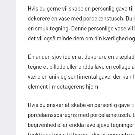
Hvis du gerne vil skabe en personlig gave ti
dekorere en vase med porcelænstusch. Du kan
en smuk tegning. Denne personlige vase vil
det vil også minde dem om din kærlighed og
En anden sjov idé er at dekorere en træpla
tegne et billede eller endda lave en collage 
være en unik og sentimental gave, der kan 
element i modtagerens hjem.
Hvis du ønsker at skabe en personlig gave ti
porcelænssparegris med porcelænstusch. Du 
begivenhed eller endda lave sjove tegninge
funktionel gave til barnet, der vil opmuntre 