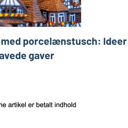
r med porcelænstusch: Ideer
dlavede gaver