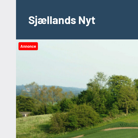
Videre
til
Sjællands Nyt
indhold
Annonce