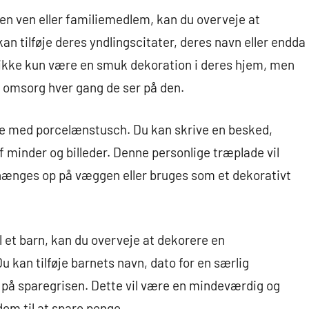
l en ven eller familiemedlem, kan du overveje at
 tilføje deres yndlingscitater, deres navn eller endda
 ikke kun være en smuk dekoration i deres hjem, men
 omsorg hver gang de ser på den.
de med porcelænstusch. Du kan skrive en besked,
af minder og billeder. Denne personlige træplade vil
hænges op på væggen eller bruges som et dekorativt
l et barn, kan du overveje at dekorere en
kan tilføje barnets navn, dato for en særlig
r på sparegrisen. Dette vil være en mindeværdig og
dem til at spare penge.