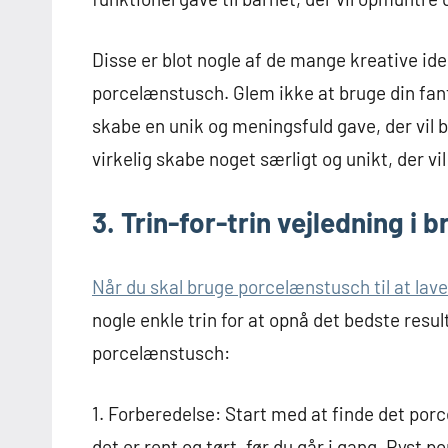
Disse er blot nogle af de mange kreative id
porcelænstusch. Glem ikke at bruge din fant
skabe en unik og meningsfuld gave, der vil
virkelig skabe noget særligt og unikt, der v
3. Trin-for-trin vejledning i
Når du skal bruge porcelænstusch til at lave
nogle enkle trin for at opnå det bedste result
porcelænstusch:
1. Forberedelse: Start med at finde det porc
det er rent og tørt, før du går i gang. Ryst