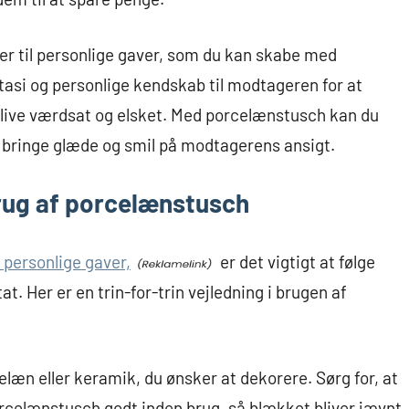
eer til personlige gaver, som du kan skabe med
asi og personlige kendskab til modtageren for at
 blive værdsat og elsket. Med porcelænstusch kan du
il bringe glæde og smil på modtagerens ansigt.
 brug af porcelænstusch
 personlige gaver,
er det vigtigt at følge
at. Her er en trin-for-trin vejledning i brugen af
elæn eller keramik, du ønsker at dekorere. Sørg for, at
 porcelænstusch godt inden brug, så blækket bliver jævnt