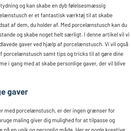
betydning og kan skabe en dyb følelsesmæssig
lænstusch er et fantastisk værktøj til at skabe
ærdsat af dem, du holder af. Med porcelænstusch kan du
stande og skabe noget helt særligt. I denne artikel vil vi
åndlavede gaver ved hjælp af porcelænstusch. Vi vil også
 af porcelænstusch samt tips og tricks til at gøre dine
e i gang med at skabe personlige gaver, der vil blive
ige gaver
er med porcelænstusch, er der ingen grænser for
ruge maling giver dig mulighed for at tilpasse og
e på en unik og personlig måde. Her er nogle kreative